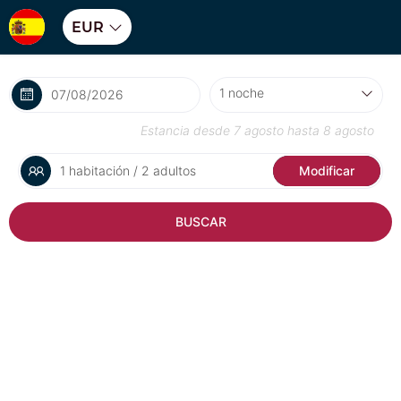
EUR
Estancia desde
7 agosto
hasta
8 agosto
1 habitación / 2 adultos
Modificar