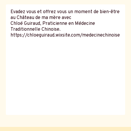
Evadez vous et offrez vous un moment de bien-être
au Château de ma mère avec
Chloé Guiraud, Praticienne en Médecine
Traditionnelle Chinoise.
https://chloeguiraud.wixsite.com/medecinechinoise
Les
soins
de
Chloé